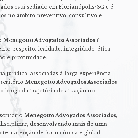
iados
está sediado em Florianópolis/SC e é
cos no âmbito preventivo, consultivo e
io
Menegotto Advogados Associados
é
o, respeito, lealdade, integridade, ética,
ação e proximidade.
ia jurídica, associadas à larga experiência
escritório
Menegotto Advogados Associados
o longo da trajetória de atuação no
scritório
Menegotto Advogados Associados
,
isciplinar,
desenvolvendo mais de uma
ente
a atenção de forma única e global,