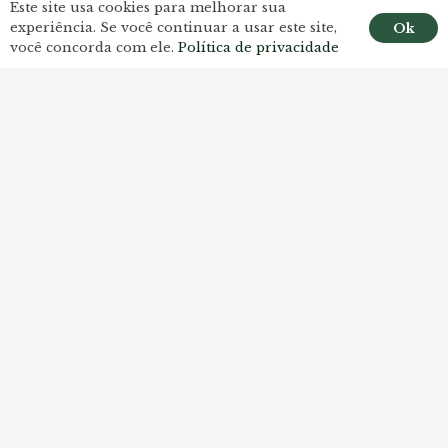
Este site usa cookies para melhorar sua
experiência. Se você continuar a usar este site,
Ok
você concorda com ele.
Política de privacidade
contato@menegottoadvogados.com.br
(48) 3224-8255
|
(48) 3224-6056
(48) 9 9981-8255
Rua Saldanha Marinho, 374 – Conjunto 502/503/508
– Centro, Florianópolis – SC, 88010-450
Política de Privacidade