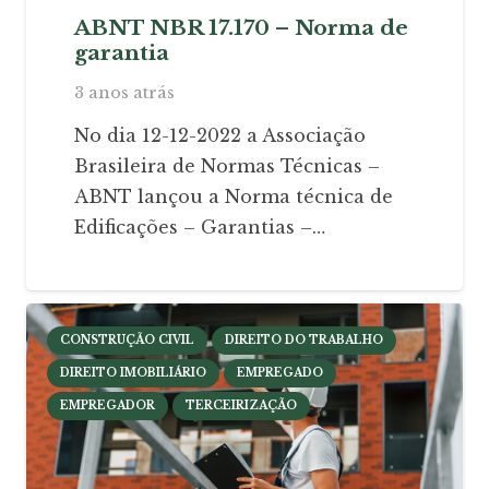
ABNT NBR 17.170 – Norma de
garantia
3 anos atrás
No dia 12-12-2022 a Associação
Brasileira de Normas Técnicas –
ABNT lançou a Norma técnica de
Edificações – Garantias –…
CONSTRUÇÃO CIVIL
DIREITO DO TRABALHO
DIREITO IMOBILIÁRIO
EMPREGADO
EMPREGADOR
TERCEIRIZAÇÃO